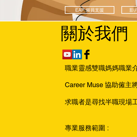
EAP 僱員支援
影
​關於我們
媽媽職業
職業靈感雙職
Career Muse 協助僱主
求職者是尋找半職現場
專業服務範圍 :