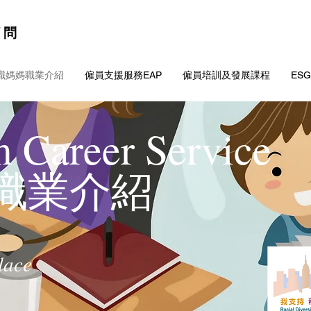
 問
職媽媽職業介紹
僱員支援服務EAP
僱員培訓及發展課程
ES
 Career Service
媽職業介紹
lace