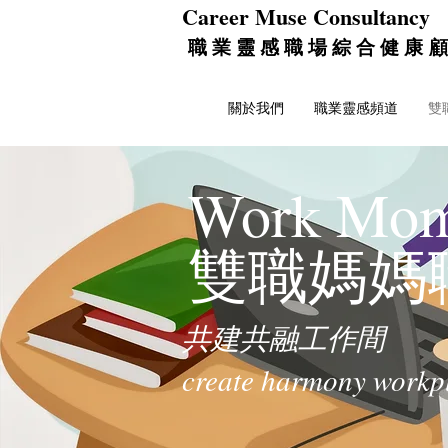
Career Muse Consultancy
職 業 靈 感 職 場 綜 合 健 康
顧
關於我們
職業靈感頻道
雙
Work Mom
​雙職媽
共建共融工作間
create harmony workp