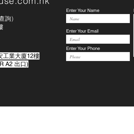
use.com.hk
Enter Your Name
務查詢)
樓
Enter Your Email
Enter Your Phone
安工業大廈12樓
 A2 出口)