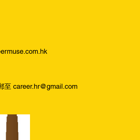
ermuse.com.hk
電郵至
career.hr@gmail.com