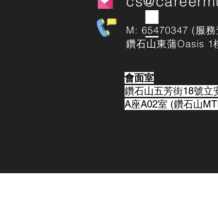
cs@careerm
M: 65470347 (服
鑽石山東蒲Oasis 1
會面室
鑽石山五芳街18號立
A座A02室 (鑽石山MTR